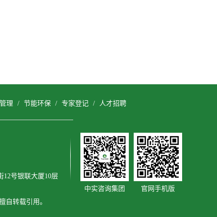
管理
/
节能环保
/
专家登记
/
人才招聘
12号银联大厦10层
中实咨询集团
官网手机版
得擅自转载引用。