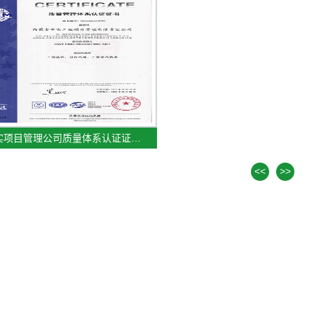
实项目管理公司质量体系认证证…
<<
>>