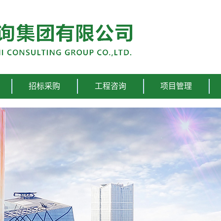
招标采购
工程咨询
项目管理