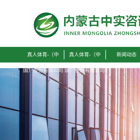
真人体育-（中国）股份有限公司
真人体育-（中
真人体育-（中
新闻动态
国）股份有限公司
国）股份有限公司