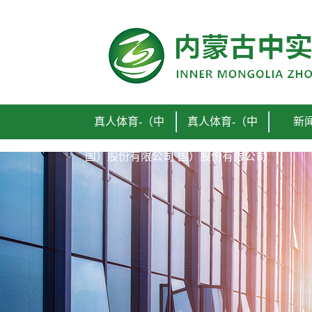
真人体育-（中国）股份有限公司
真人体育-（中
真人体育-（中
新
国）股份有限公司
国）股份有限公司