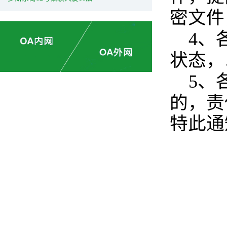
密文件
4、
状态，
5、
的，责
特此通