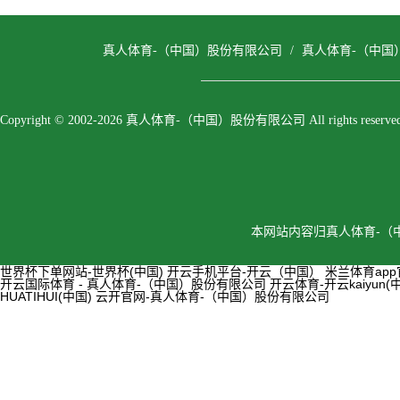
真人体育-（中国）股份有限公司
/
真人体育-（中
Copyright © 2002-2026 真人体育-（中国）股份有限公司 All rights reserved
本网站内容归真人体育-（
世界杯下单网站-世界杯(中国)
开云手机平台-开云（中国）
米兰体育app
开云国际体育 - 真人体育-（中国）股份有限公司
开云体育-开云kaiyun(
HUATIHUI(中国)
云开官网-真人体育-（中国）股份有限公司