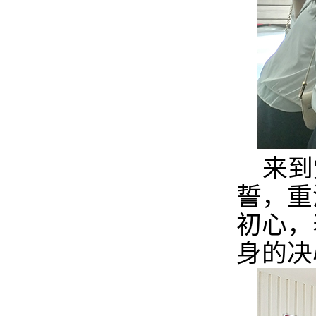
来到
誓，重
初心，
身的决