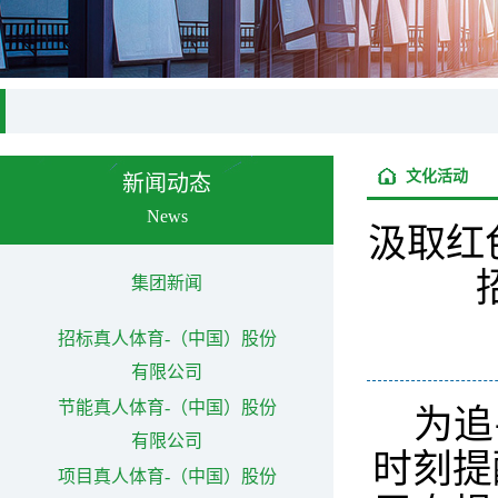
文化活动
新闻动态
News
汲取红
集团新闻
招标真人体育-（中国）股份
有限公司
节能真人体育-（中国）股份
为追
有限公司
时刻提
项目真人体育-（中国）股份