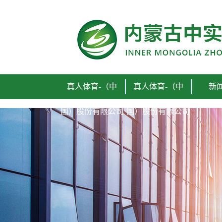
真人体育-（中国）股份有限公司
真人体育-（中
真人体育-（中
新
国）股份有限公司
国）股份有限公司