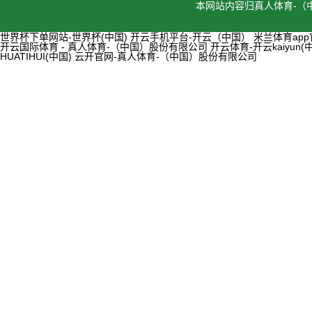
本网站内容归真人体育-（
世界杯下单网站-世界杯(中国)
开云手机平台-开云（中国）
米兰体育app
开云国际体育 - 真人体育-（中国）股份有限公司
开云体育-开云kaiyun(
HUATIHUI(中国)
云开官网-真人体育-（中国）股份有限公司