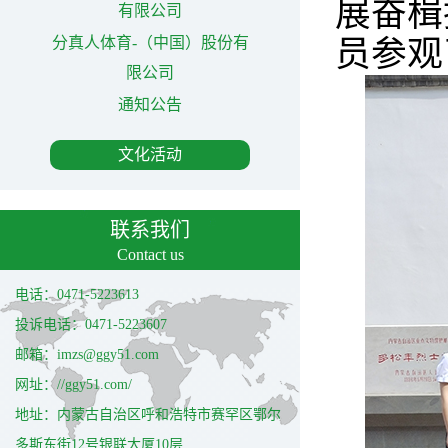
展奋楫
有限公司
分真人体育-（中国）股份有
员参观
限公司
通知公告
文化活动
联系我们
Contact us
电话：0471-5223613
投诉电话：0471-5223607
邮箱：imzs@ggy51.com
网址：//ggy51.com/
地址：内蒙古自治区呼和浩特市赛罕区鄂尔
多斯东街12号银联大厦10层