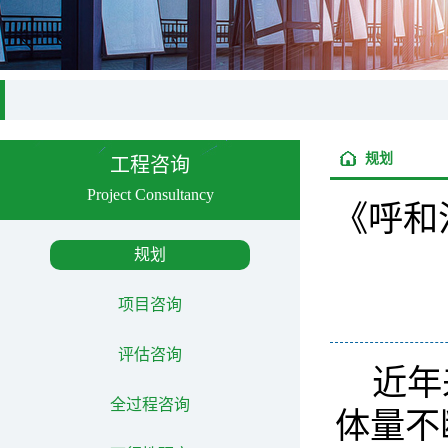
规划
工程咨询
Project Consultancy
《呼和
规划
项目咨询
评估咨询
近年
全过程咨询
体量不