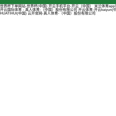
世界杯下单网站-世界杯(中国)
开云手机平台-开云（中国）
米兰体育app
开云国际体育 - 真人体育-（中国）股份有限公司
开云体育-开云kaiyun(
HUATIHUI(中国)
云开官网-真人体育-（中国）股份有限公司