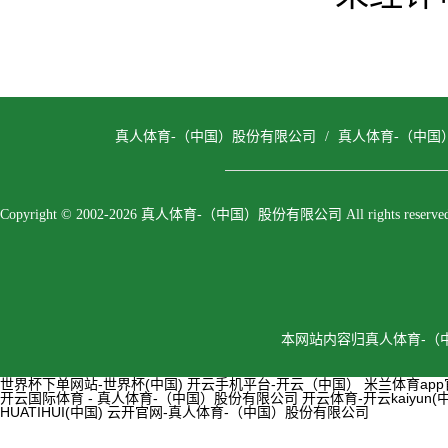
真人体育-（中国）股份有限公司
/
真人体育-（中
Copyright © 2002-2026 真人体育-（中国）股份有限公司 All rights reserved
本网站内容归真人体育-（
世界杯下单网站-世界杯(中国)
开云手机平台-开云（中国）
米兰体育app
开云国际体育 - 真人体育-（中国）股份有限公司
开云体育-开云kaiyun(
HUATIHUI(中国)
云开官网-真人体育-（中国）股份有限公司