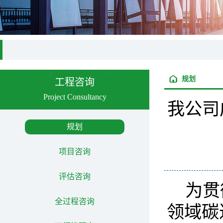
规划
工程咨询
Project Consultancy
我公司
规划
项目咨询
评估咨询
为贯
全过程咨询
领域碳