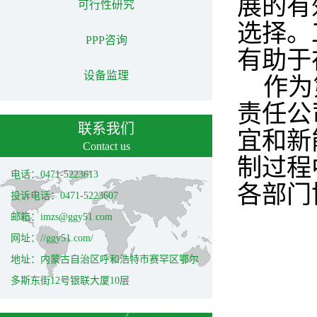
展的有
可行性研究
选择。
PPP咨询
有助于
设备监理
作为
责任公
联系我们
宜和新
Contact us
制过程
电话：0471-5223613
各部门
投诉电话：0471-5223607
邮箱：imzs@ggy51.com
网址：//ggy51.com/
地址：内蒙古自治区呼和浩特市赛罕区鄂尔
多斯东街12号银联大厦10层