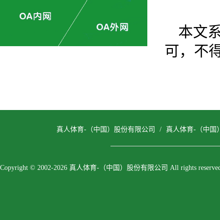
本文
可，不
真人体育-（中国）股份有限公司
/
真人体育-（中
Copyright © 2002-2026 真人体育-（中国）股份有限公司 All rights reserved