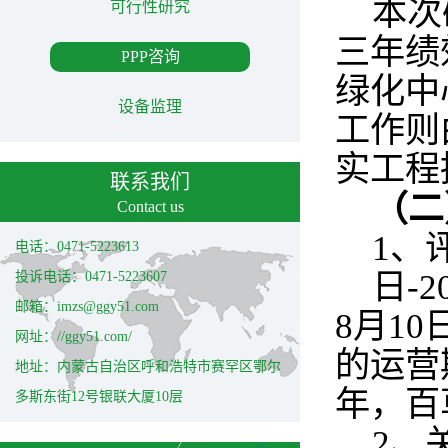
本次
可行性研究
三年绩
PPP咨询
绿化中
设备监理
工作则
实工程
联系我们
（二
Contact us
1、
电话：0471-5223613
日-2
投诉电话：0471-5223607
邮箱：imzs@ggy51.com
8月1
网址：//ggy51.com/
的运营
地址：内蒙古自治区呼和浩特市赛罕区鄂尔
年，百
多斯东街12号银联大厦10层
2、