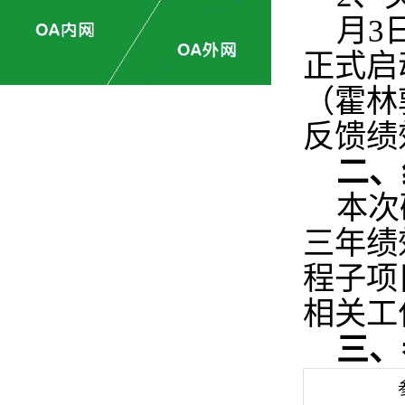
月3
正式启
（霍林
反馈绩
二、
本次
三年绩
程子项
相关工
三、