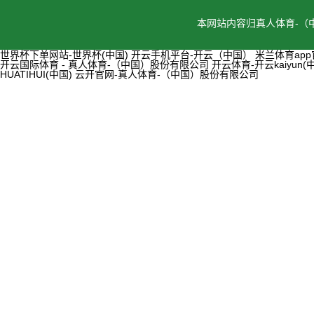
本网站内容归真人体育-（
世界杯下单网站-世界杯(中国)
开云手机平台-开云（中国）
米兰体育app
开云国际体育 - 真人体育-（中国）股份有限公司
开云体育-开云kaiyun(
HUATIHUI(中国)
云开官网-真人体育-（中国）股份有限公司