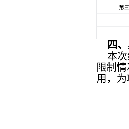
第
四、
本次
限制情
用，为