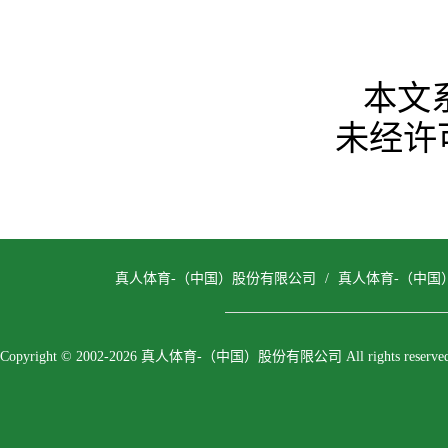
本文
未经许
真人体育-（中国）股份有限公司
/
真人体育-（中
Copyright © 2002-2026 真人体育-（中国）股份有限公司 All rights reserved