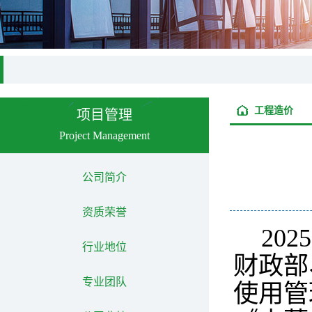
工程造价
项目管理
Project Management
公司简介
资质荣誉
2025
行业地位
财政部
专业团队
使用管