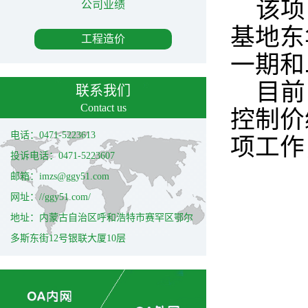
该项
公司业绩
基地东
工程造价
一期和
目前
联系我们
Contact us
控制价
电话：0471-5223613
项工作
投诉电话：0471-5223607
邮箱：imzs@ggy51.com
网址：//ggy51.com/
地址：内蒙古自治区呼和浩特市赛罕区鄂尔
多斯东街12号银联大厦10层