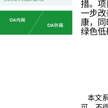
措。项
一步改
康，同
绿色低
本文
可，不