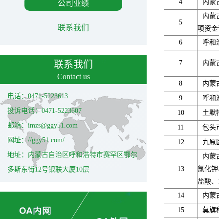
4
内蒙
公司业绩
内蒙
5
联系我们
项资金
6
呼和
联系我们
7
内蒙
Contact us
8
内蒙
电话：0471-5223613
9
呼和
投诉电话：0471-5223607
10
土默
邮箱：imzs@ggy51.com
11
包头
网址：//ggy51.com/
12
九原
地址：内蒙古自治区呼和浩特市赛罕区鄂尔
内蒙
13
氯化钾、
多斯东街12号银联大厦10层
盐酸、
14
内蒙
15
莫旗